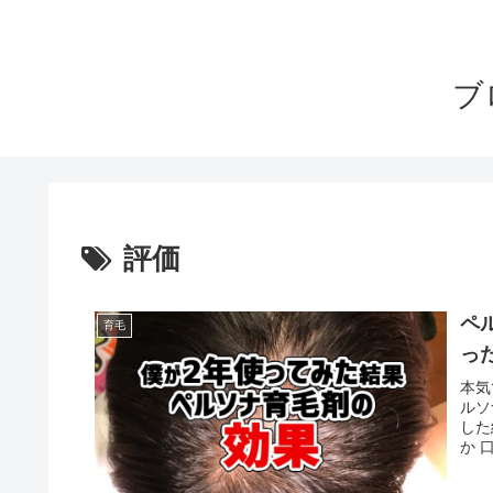
ブ
評価
ペ
育毛
っ
本気
ルソ
した
か 