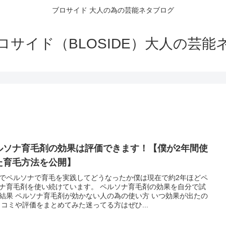
ブロサイド 大人の為の芸能ネタブログ
ロサイド（BLOSIDE）大人の芸能
ルソナ育毛剤の効果は評価できます！【僕が2年間使
た育毛方法を公開】
でペルソナで育毛を実践してどうなったか僕は現在で約2年ほどペ
ナ育毛剤を使い続けています。 ペルソナ育毛剤の効果を自分で試
結果 ペルソナ育毛剤が効かない人の為の使い方 いつ効果が出たの
口コミや評価をまとめてみた迷ってる方はぜひ...