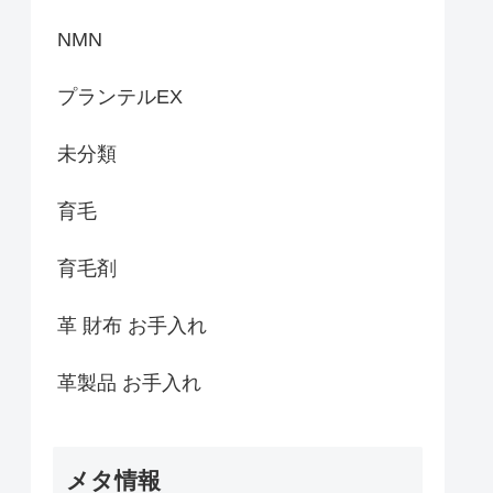
NMN
プランテルEX
未分類
育毛
育毛剤
革 財布 お手入れ
革製品 お手入れ
メタ情報